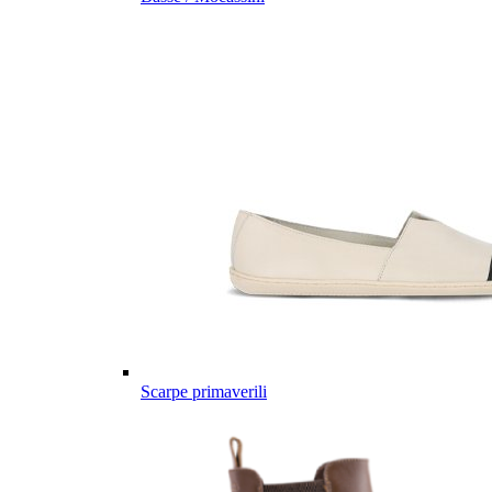
Scarpe primaverili