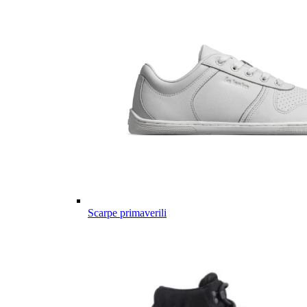
Scarpe primaverili