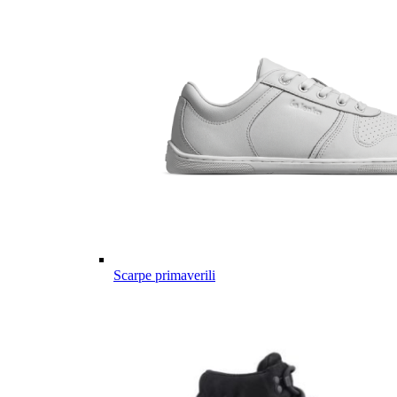
Scarpe primaverili