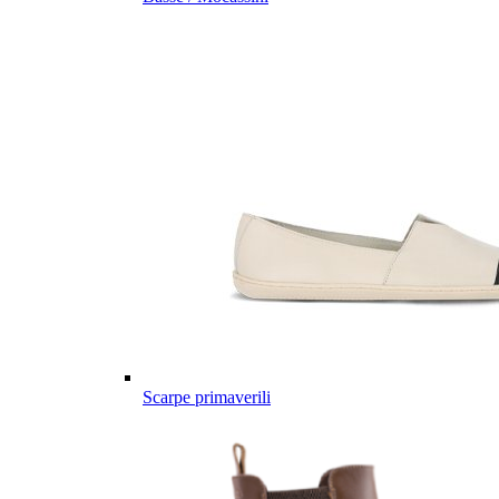
Scarpe primaverili