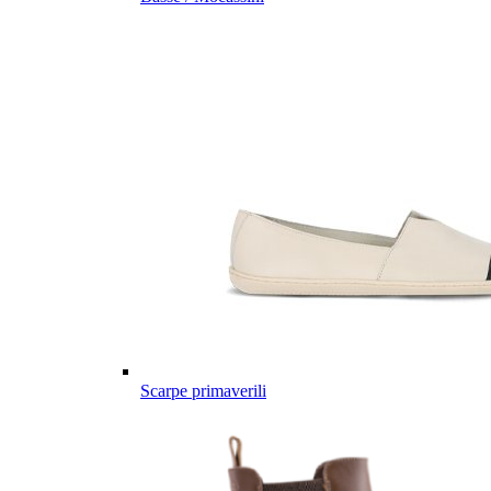
Scarpe primaverili