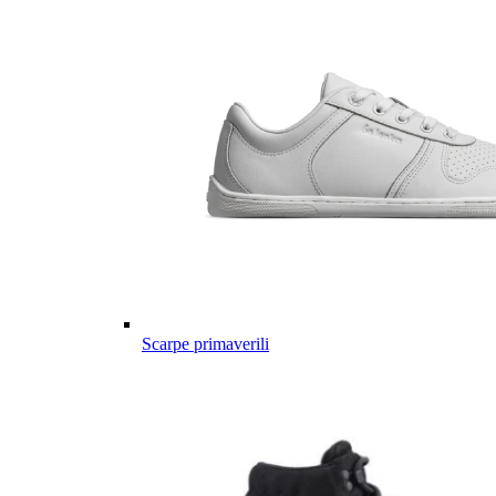
Scarpe primaverili