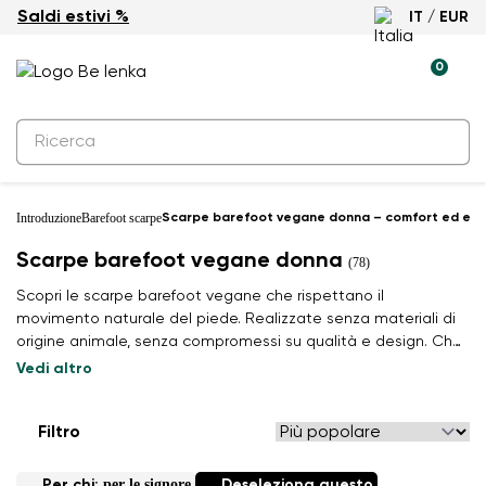
Saldi estivi %
IT / EUR
0
Introduzione
Barefoot scarpe
Scarpe barefoot vegane donna – comfort ed eti
Scarpe barefoot vegane donna
(78)
Scopri le scarpe barefoot vegane che rispettano il
movimento naturale del piede. Realizzate senza materiali di
origine animale, senza compromessi su qualità e design. Che
tu stia cercando scarpe barefoot minimaliste per la città o
Vedi altro
sneakers comode per tutti i giorni, troverai modelli che
uniscono stile, libertà e comfort.
Filtro
per le signore
Per chi:
Deseleziona questo