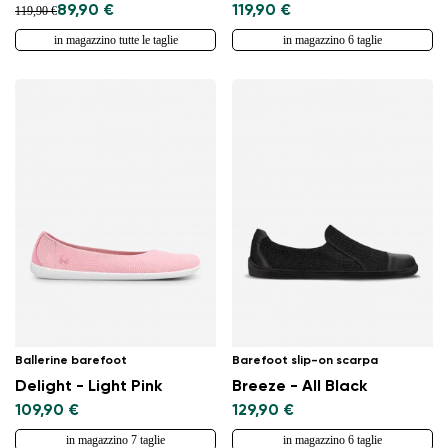
89,90 €
119,90 €
119,90 €
in magazzino tutte le taglie
in magazzino 6 taglie
Cambia regione
Seleziona il paese di consegna
Seleziona una lingua
Ballerine barefoot
Barefoot slip-on scarpa
Cambiare
Delight - Light Pink
Breeze - All Black
109,90 €
129,90 €
in magazzino 7 taglie
in magazzino 6 taglie