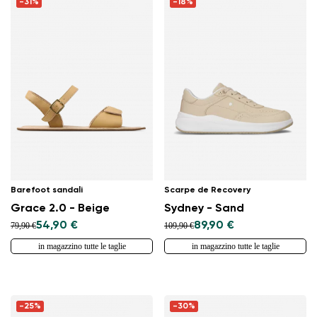
-31%
-18%
Barefoot sandali
Scarpe de Recovery
Grace 2.0 - Beige
Sydney - Sand
54,90 €
89,90 €
79,90 €
109,90 €
in magazzino tutte le taglie
in magazzino tutte le taglie
-25%
-30%