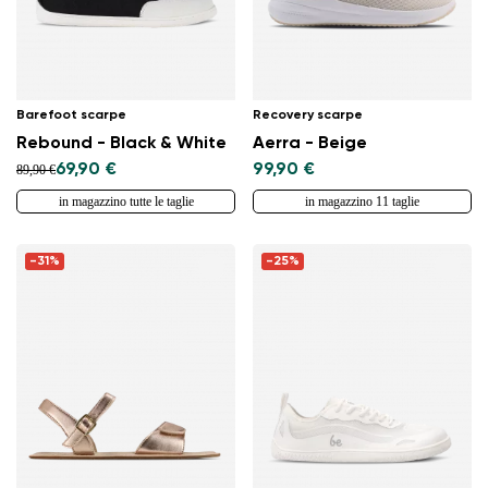
Barefoot scarpe
Recovery scarpe
Rebound - Black & White
Aerra - Beige
69,90 €
99,90 €
89,90 €
in magazzino tutte le taglie
in magazzino 11 taglie
-31%
-25%