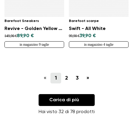
Barefoot Sneakers
Barefoot scarpe
Revive - Golden Yellow & Black
Swift - All White
89,90 €
39,90 €
149,90 €
99,90 €
in magazzino 9 taglie
in magazzino 4 taglie
«
1
2
3
»
Carica di più
Hai visto 32 di 78 prodotti