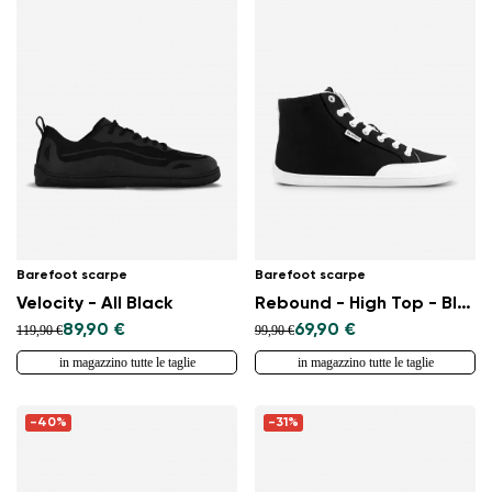
Barefoot scarpe
Barefoot scarpe
Velocity - All Black
Rebound - High Top - Black & White
89,90 €
69,90 €
119,90 €
99,90 €
in magazzino tutte le taglie
in magazzino tutte le taglie
-40%
-31%