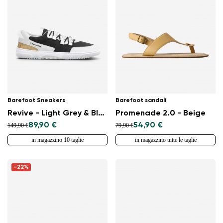
Barefoot Sneakers
Barefoot sandali
Revive - Light Grey & Black
Promenade 2.0 - Beige
89,90 €
54,90 €
149,90 €
79,90 €
in magazzino 10 taglie
in magazzino tutte le taglie
-22%