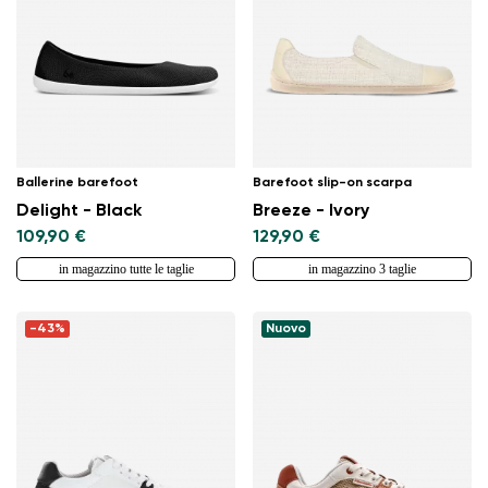
Ballerine barefoot
Barefoot slip-on scarpa
Delight - Black
Breeze - Ivory
109,90 €
129,90 €
in magazzino tutte le taglie
in magazzino 3 taglie
-43%
Nuovo