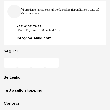
Vi prestiamo i giusti consigli per la scelta e rispondiamo su tutto ció
che vi interessa.
+421 41 321 78 33
(Mon - Fri, 8 am - 4.00 pm GMT + 2)
info@belenka.com
Seguici
Be Lenka
Negozi Barefoot
Tutto sullo shopping
Store Locator
Chi siamo
Domande frequenti
Conosci
Be Lenka nei media
Login