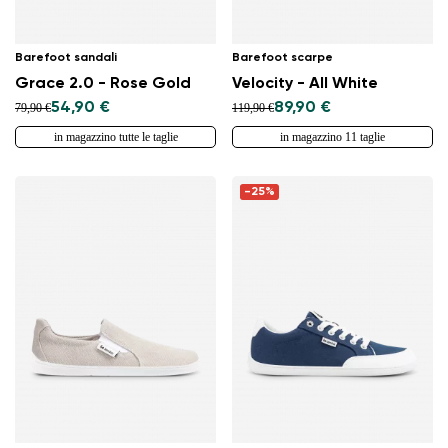
Barefoot sandali
Barefoot scarpe
Grace 2.0 - Rose Gold
Velocity - All White
54,90 €
89,90 €
79,90 €
119,90 €
in magazzino tutte le taglie
in magazzino 11 taglie
-25%