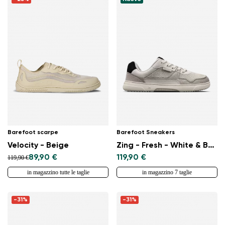
Barefoot scarpe
Barefoot Sneakers
Velocity - Beige
Zing - Fresh - White & Beige
89,90 €
119,90 €
119,90 €
in magazzino tutte le taglie
in magazzino 7 taglie
-31%
-31%