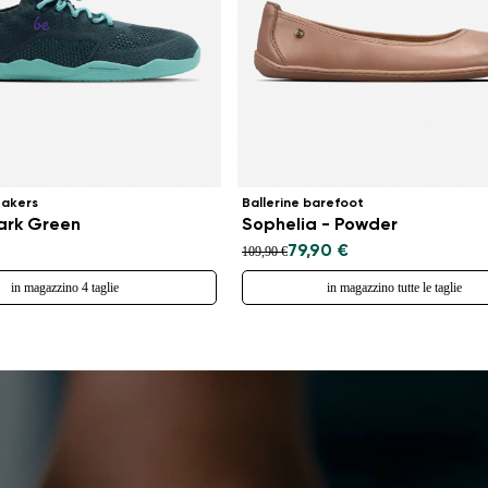
eakers
Ballerine barefoot
Dark Green
Sophelia - Powder
79,90 €
109,90 €
in magazzino 4 taglie
in magazzino tutte le taglie
Cambia regione
Seleziona il paese di consegna