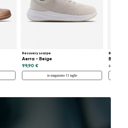
Recovery scarpe
Ballerine 
Aerra - Beige
Bellissi
99,90 €
79,
119,90 €
in magazzino 11 taglie