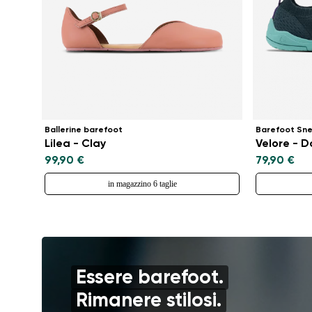
Ballerine barefoot
Barefoot Sn
Lilea - Clay
Velore - 
99,90 €
79,90 €
in magazzino 6 taglie
Essere barefoot.
Rimanere stilosi.