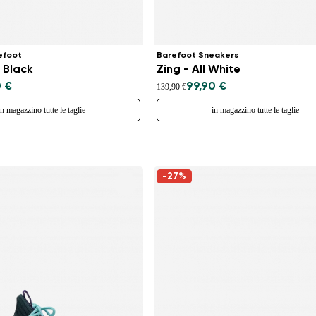
efoot
Barefoot Sneakers
 Black
Zing - All White
0 €
99,90 €
139,90 €
in magazzino tutte le taglie
in magazzino tutte le taglie
-27%