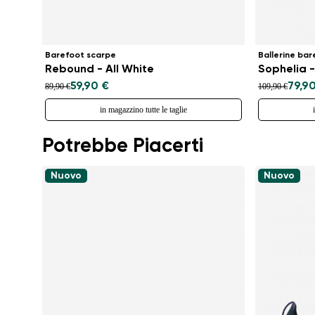
Barefoot scarpe
Ballerine bar
Rebound - All White
Sophelia -
59,90 €
79,9
89,90 €
109,90 €
in magazzino tutte le taglie
Potrebbe Piacerti
Nuovo
Nuovo