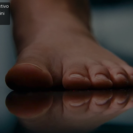
Seleziona una lingua
tivo
ini
Cambiare